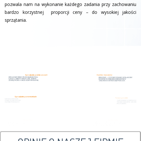
pozwala nam na wykonanie każdego zadania przy zachowaniu
bardzo korzystnej proporcji ceny – do wysokiej jakości
sprzątania.
Sprzątanie pomieszczeń
Karcher dywanów
SPRZĄTAMY FIRMY, PRZEDSIĘBIORSTWA,
PIERZEMY – CZYŚCIMY DYWANY, WYKŁADZINY
SZKOŁY, OBIEKTY MEDYCZNE, TERENY
RÓŻNYMI TECHNIKAMI DOBIERANYMI W
ZEWNĘTRZNE A TAKŻE DOMY PRYWATNE.
ZALEŻNOŚCI OD RODZAJU PODŁOŻA.
Sprzątanie po remontach
Twój ogrodnik
SPRZĄTAMY PO REMONTACH, BUDOWIE,
MASZYNOWE SPRZĄTANIE POSADZEK LUB
ZAPEWNIAMY KOMPLEKSOWĄ OCHRONĘ NAD
KOMPLEKSOWE SPRZĄTANIE POD KLUCZ.
TWOIM OGRODEM. SADZIMY, PIELĘGNUJEMY,
PRZYCINAMY.
Mycie okien
Odśnieżanie
MYJEMY OKNA NISKIE, OKNA NA WYSOKOŚCI –
ODŚNIEŻAMY DROGI DOJAZDOWE, PLACE ,
Z PODNOŚNIKA LUB ALPINISTYCZNIE,
PARKINGI I DACHY. USŁUGI JEDNORAZOWE I
PRZESZKLENIA, FASADY.
STAŁE NA PODSTAWIE UMÓW.