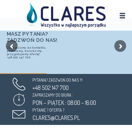
M
A
S
Z
P
Y
T
A
N
I
A
?
Z
A
D
Z
W
O
Ń
D
O
N
A
S
!
Zapraszamy do kontaktu,
pomożemy, doradzimy,
przygotujemy ofertę!
+48 502 147 700
PYTANIA? ZADZWOŃ DO NAS !!!
+48 502 147 700
ZAPRASZAMY DO BIURA :
PON – PIĄTEK : 08:00 – 16:00
PYTANIE ? OFERTA ?
CLARES@CLARES.PL