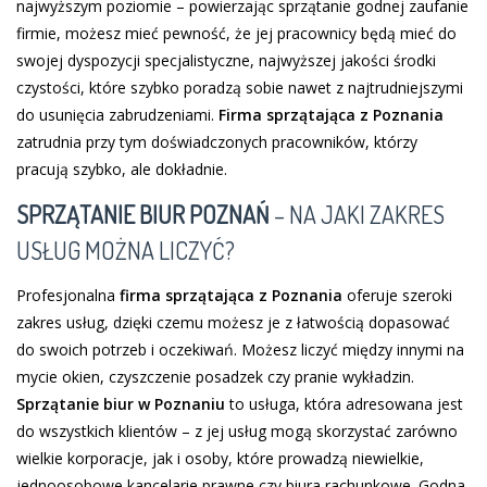
najwyższym poziomie – powierzając sprzątanie godnej zaufanie
firmie, możesz mieć pewność, że jej pracownicy będą mieć do
swojej dyspozycji specjalistyczne, najwyższej jakości środki
czystości, które szybko poradzą sobie nawet z najtrudniejszymi
do usunięcia zabrudzeniami.
Firma sprzątająca z Poznania
zatrudnia przy tym doświadczonych pracowników, którzy
pracują szybko, ale dokładnie.
SPRZĄTANIE BIUR POZNAŃ
– NA JAKI ZAKRES
USŁUG MOŻNA LICZYĆ?
Profesjonalna
firma sprzątająca z Poznania
oferuje szeroki
zakres usług, dzięki czemu możesz je z łatwością dopasować
do swoich potrzeb i oczekiwań. Możesz liczyć między innymi na
mycie okien, czyszczenie posadzek czy pranie wykładzin.
Sprzątanie biur w Poznaniu
to usługa, która adresowana jest
do wszystkich klientów – z jej usług mogą skorzystać zarówno
wielkie korporacje, jak i osoby, które prowadzą niewielkie,
jednoosobowe kancelarie prawne czy biura rachunkowe. Godna