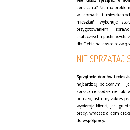
Nie lubisz sprzątać w d
sprzątania?
Nie ma problemu
w domach i mieszkaniac
mieszkań,
wykonuje stał
przygotowaniem – sprawdz
skutecznych i pachnących.
dla Ciebie najlepsze rozwiąz
NIE SPRZĄTAJ 
Sprzątanie domów i miesz
najbardziej polecanym i j
sprzątanie codzienne lub 
potrzeb, ustalimy zakres p
wybierają klienci, jest gru
pracy, wracasz a dom czeka
do współpracy.