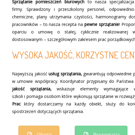
Sprzątanie pomieszczeń biurowych
to nasza specjalizacja
firmy. Sprawdzony i przeszkolony personel, odpowiedni
chemiczne, plany utrzymania czystości, harmonogramy dos
pracowników – to nasza recepta na
pewne sprzątanie
! Propo
oparciu o umowę o stałej, cyklicznie realizowanej ws
dostosowanym – szczegółowym zakresem prac porządkowych
WYSOKA JAKOŚĆ, KORZYSTNE CEN
Najwyższą jakość
usług sprzątania,
gwarantują odpowiednie p
w umowie współpracy. Koordynator przypisany do Państwa o
jakość sprzątania,
wskazuje elementy wymagające w
szkoli i pomaga osobom które wykonują sprzątanie w rozwi
Prac
który dostarczamy na każdy obiekt, służy do kor
spostrzeżeń dotyczących sprzątania.
Oferta
Prezentacja