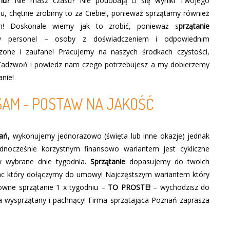
omu?
Nie masz czasu? Nie podobają ci się wyniki Twojego
, chętnie zrobimy to za Ciebie!, ponieważ sprzątamy również
h! Doskonale wiemy jak to zrobić, ponieważ s
przątanie
y personel – osoby z doświadczeniem i odpowiednim
one i zaufane! Pracujemy na naszych środkach czystości,
 Zadzwoń i powiedz nam czego potrzebujesz a my dobierzemy
anie!
SAM - POSTAW NA JAKOŚĆ
kań,
wykonujemy jednorazowo (święta lub inne okazje) jednak
ednocześnie korzystnym finansowo wariantem jest cykliczne
w wybrane dnie tygodnia.
Sprzątanie
dopasujemy do twoich
rac który dołączymy do umowy! Najczęstszym wariantem który
ntowne sprzątanie 1 x tygodniu –
TO PROSTE!
– wychodzisz do
 wysprzątany i pachnący! Firma sprzątająca Poznań zaprasza