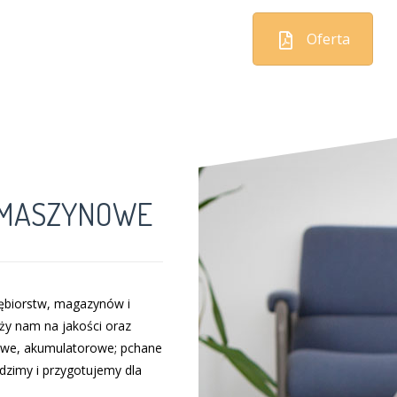
Oferta
 MASZYNOWE
siębiorstw, magazynów i
eży nam na jakości oraz
owe, akumulatorowe; pchane
dzimy i przygotujemy dla