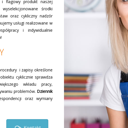
 i flagowy produkt naszej
o wyselekcjonowane środki
taw oraz cykliczny nadzór
nujemy usługi realizowane w
półpracy i indywidualnie
!
Y
rocedury i zapisy określone
biektu cyklicznie sprawdza
iększego wkładu pracy,
ązywaniu problemów.
Dziennik
espondencji oraz wymiany
Kontakt