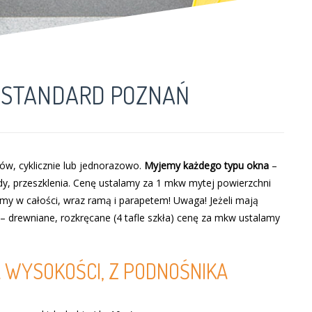
N STANDARD POZNAŃ
mów, cyklicznie lub jednorazowo.
Myjemy każdego typu okna
–
dy, przeszklenia. Cenę ustalamy za 1 mkw mytej powierzchni
my w całości, wraz ramą i parapetem! Uwaga! Jeżeli mają
 drewniane, rozkręcane (4 tafle szkła) cenę za mkw ustalamy
A WYSOKOŚCI, Z PODNOŚNIKA