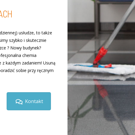
TACH
odziennej) usłudze, to także
imy szybko i skutecznie
dzce ? Nowy budynek?
ofesjonalna chemia
e z każdym zadaniem! Usuną
poradzić sobie przy ręcznym
Kontakt